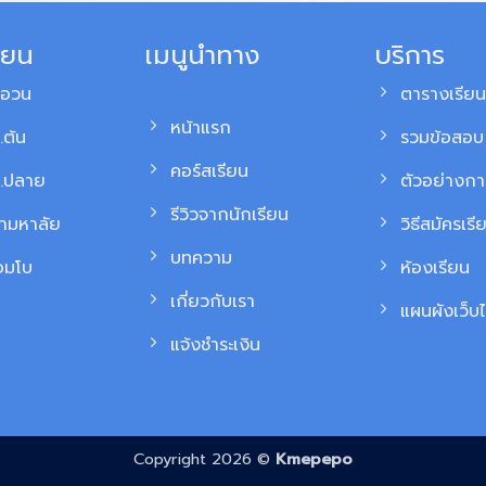
ียน
เมนูนำทาง
บริการ
สอวน
ตารางเรียน
หน้าแรก
.ต้น
รวมข้อสอบ 
คอร์สเรียน
ม.ปลาย
ตัวอย่างก
รีวิวจากนักเรียน
้ามหาลัย
วิธีสมัครเรี
บทความ
อมโบ
ห้องเรียน
เกี่ยวกับเรา
แผนผังเว็บไ
แจ้งชำระเงิน
Copyright 2026 ©
Kmepepo