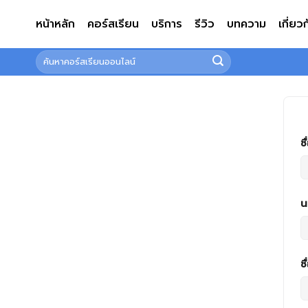
ข้าม
หน้าหลัก
คอร์สเรียน
บริการ
รีวิว
บทความ
เกี่ยว
ไป
ยัง
ค้นหา:
เนื้อหา
ชื
น
ชื