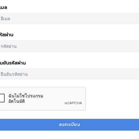
ีเมล
หัสผ่าน
ืนยันรหัสผ่าน
ลงทะเบียน