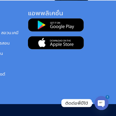
แอพพลิเคชั่น
สอวน.เคมี
ารสอน
ยน
ซต์
1
ติดต่อพี่ปีโป้
OPEN