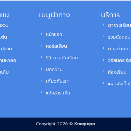
ียน
เมนูนำทาง
บริการ
สอวน
ตารางเรียน
หน้าแรก
.ต้น
รวมข้อสอบ 
คอร์สเรียน
ม.ปลาย
ตัวอย่างก
รีวิวจากนักเรียน
้ามหาลัย
วิธีสมัครเรี
บทความ
อมโบ
ห้องเรียน
เกี่ยวกับเรา
แผนผังเว็บไ
แจ้งชำระเงิน
Copyright 2026 ©
Kmepepo