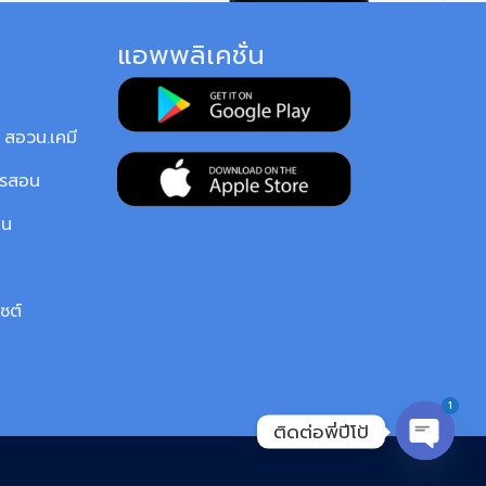
แอพพลิเคชั่น
สอวน.เคมี
ารสอน
ยน
ซต์
1
ติดต่อพี่ปีโป้
OPEN