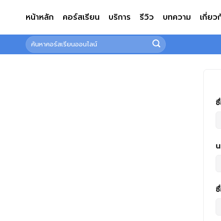
ข้าม
หน้าหลัก
คอร์สเรียน
บริการ
รีวิว
บทความ
เกี่ยว
ไป
ยัง
ค้นหา:
เนื้อหา
ชื
น
ชื