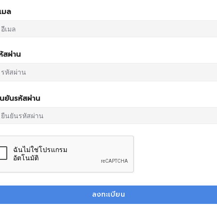
ีเมล
หัสผ่าน
ืนยันรหัสผ่าน
ลงทะเบียน