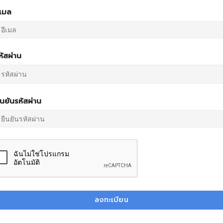
ีเมล
หัสผ่าน
ืนยันรหัสผ่าน
ลงทะเบียน