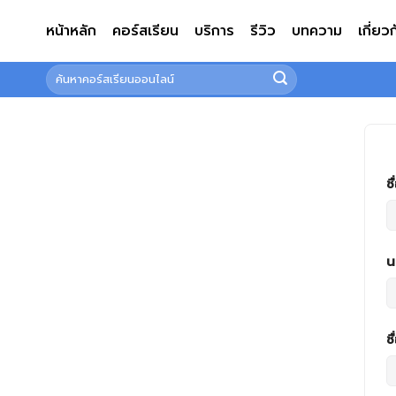
ข้าม
หน้าหลัก
คอร์สเรียน
บริการ
รีวิว
บทความ
เกี่ยว
ไป
ยัง
ค้นหา:
เนื้อหา
ชื
น
ชื