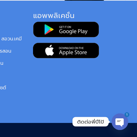
แอพพลิเคชั่น
สอวน.เคมี
ารสอน
ยน
ซต์
1
ติดต่อพี่ปีโป้
OPEN