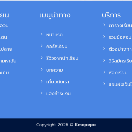
ียน
เมนูนำทาง
บริการ
สอวน
ตารางเรียน
หน้าแรก
.ต้น
รวมข้อสอบ 
คอร์สเรียน
ม.ปลาย
ตัวอย่างก
รีวิวจากนักเรียน
้ามหาลัย
วิธีสมัครเรี
บทความ
อมโบ
ห้องเรียน
เกี่ยวกับเรา
แผนผังเว็บไ
แจ้งชำระเงิน
Copyright 2026 ©
Kmepepo