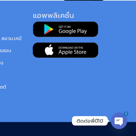
แอพพลิเคชั่น
สอวน.เคมี
ารสอน
ยน
ซต์
1
ติดต่อพี่ปีโป้
OPEN