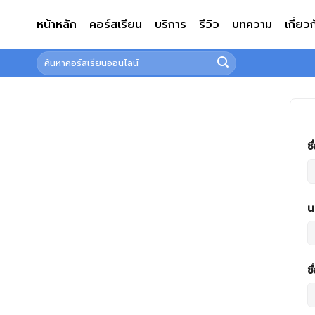
ข้าม
หน้าหลัก
คอร์สเรียน
บริการ
รีวิว
บทความ
เกี่ยว
ไป
ยัง
ค้นหา:
เนื้อหา
ชื
น
ชื