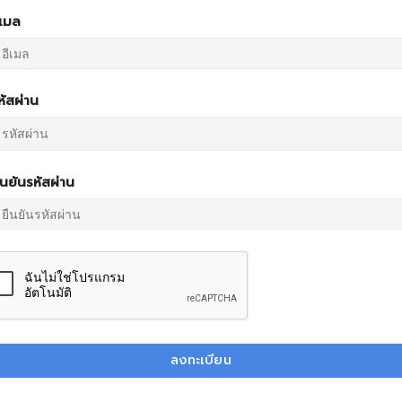
ีเมล
หัสผ่าน
ืนยันรหัสผ่าน
ลงทะเบียน