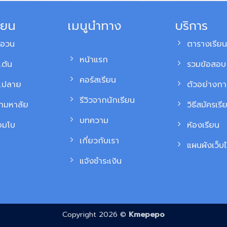
ียน
เมนูนำทาง
บริการ
สอวน
ตารางเรียน
หน้าแรก
.ต้น
รวมข้อสอบ 
คอร์สเรียน
ม.ปลาย
ตัวอย่างก
รีวิวจากนักเรียน
้ามหาลัย
วิธีสมัครเรี
บทความ
อมโบ
ห้องเรียน
เกี่ยวกับเรา
แผนผังเว็บไ
แจ้งชำระเงิน
Copyright 2026 ©
Kmepepo