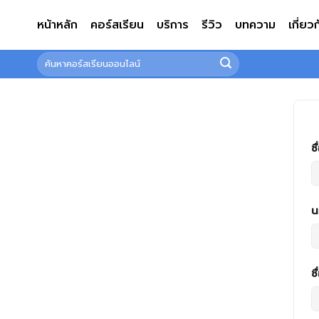
ข้าม
หน้าหลัก
คอร์สเรียน
บริการ
รีวิว
บทความ
เกี่ยว
ไป
ยัง
ค้นหา:
เนื้อหา
ชื
น
ชื