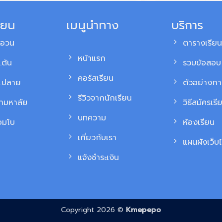
ียน
เมนูนำทาง
บริการ
สอวน
ตารางเรียน
หน้าแรก
.ต้น
รวมข้อสอบ 
คอร์สเรียน
ม.ปลาย
ตัวอย่างก
รีวิวจากนักเรียน
้ามหาลัย
วิธีสมัครเรี
บทความ
อมโบ
ห้องเรียน
เกี่ยวกับเรา
แผนผังเว็บไ
แจ้งชำระเงิน
Copyright 2026 ©
Kmepepo