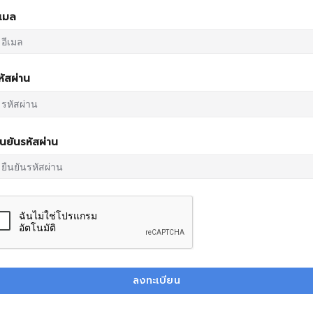
ีเมล
หัสผ่าน
ืนยันรหัสผ่าน
ลงทะเบียน