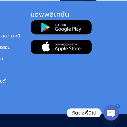
แอพพลิเคชั่น
สอวน.เคมี
ารสอน
ยน
ซต์
1
ติดต่อพี่ปีโป้
OPEN