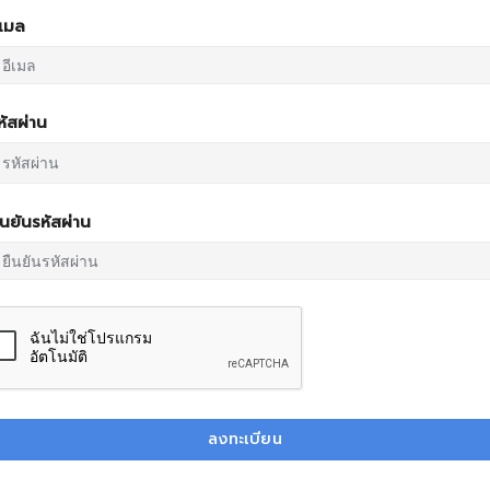
ีเมล
หัสผ่าน
ืนยันรหัสผ่าน
ลงทะเบียน