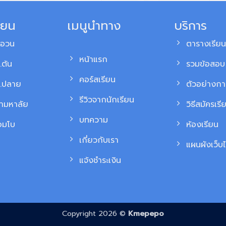
ียน
เมนูนำทาง
บริการ
สอวน
ตารางเรียน
หน้าแรก
.ต้น
รวมข้อสอบ 
คอร์สเรียน
ม.ปลาย
ตัวอย่างก
รีวิวจากนักเรียน
้ามหาลัย
วิธีสมัครเรี
บทความ
อมโบ
ห้องเรียน
เกี่ยวกับเรา
แผนผังเว็บไ
แจ้งชำระเงิน
Copyright 2026 ©
Kmepepo