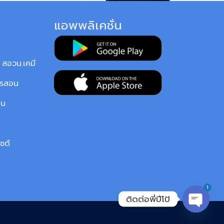
แอพพลิเคชั่น
สอวน.เคมี
ารสอน
ยน
ซต์
1
ติดต่อพี่ปีโป้
OPEN