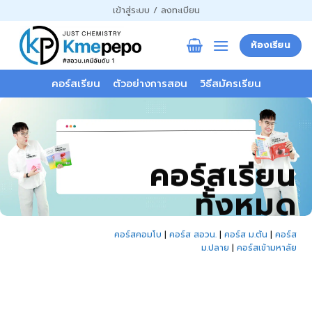
ข้าม
เข้าสู่ระบบ / ลงทะเบียน
ไป
ยัง
ห้องเรียน
เนื้อหา
คอร์สเรียน
ตัวอย่างการสอน
วิธีสมัครเรียน
คอร์สเรียน
ทั้งหมด
คอร์สคอมโบ
|
คอร์ส สอวน.
|
คอร์ส ม.ต้น
|
คอร์ส
ม.ปลาย
|
คอร์สเข้ามหาลัย