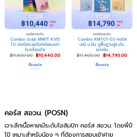
คอร์สคอมโบ
คอร์สคอมโบ
Combo ตะลุย MWIT KVIS
Combo KMT01-03 คอร์ส
TU คอร์สตะลุยโจทย์สอบเข้า
เคมี ม.ต้น ปูพื้นฐานสู่ระดับ
โรงเรียนดัง
แข่งขัน
Original
Current
Original
Curr
฿
11,600.00
฿
10,440.00
฿
17,400.00
฿
14,790.00
price
price
price
pric
was:
is:
was:
is:
ซื้อคอร์ส
ซื้อคอร์ส
฿11,600.00.
฿10,440.00.
฿17,400.00.
฿14,
คอร์ส สอวน. (POSN)
เจาะลึกเนื้อหาเคมีระดับโอลิมปิก คอร์ส สอวน. โดยพี่ปี
โป้ เหมาะสำหรับน้อง ๆ ที่ต้องการสอบเข้าค่าย