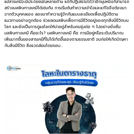
แม้สารเคมีจะมีประโยชน์ในหลายด้าน แต่ก็ปฏิเสธไม่ได้ว่าอีกมุมหนึ่งก็สามารถ
สร้างมลพิษทางเคมีได้เช่นกัน การเริ่มต้นทำความเข้าใจและแก้ไขจึงต้องมา
จากตัวบุคคลเอง ลองมาทำความรู้จักกันแบบละเอียดเพื่อปฏิบัติตาม
แนวทางอย่างถูกต้อง ช่วยลดมลพิษเพื่อการมีชีวิตอยู่ของทุกสิ่งมีชีวิตบน
โลก และยังเป็นการดูแลโลกให้น่าอยู่สำหรับคนรุ่นต่อ ๆ ไปอย่างยั่งยืน
มลพิษทางเคมี คืออะไร? มลพิษทางเคมี คือ การมีอยู่หรือระดับปริมาณ
เพิ่มมากขึ้นของสารเคมีที่ไม่ได้เกิดขึ้นเองตามธรรมชาติ จนก่อให้เกิดปัญหา
กับสิ่งมีชีวิต สิ่งแวดล้อมโดยรอบ...