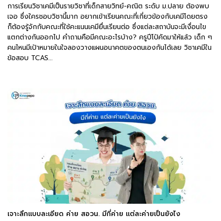
การเรียนวิชาเคมีเป็นรายวิชาที่เด็กสายวิทย์-คณิต ระดับ ม.ปลาย ต้องพบ
เจอ ซึ่งใครชอบวิชานี้มาก อยากเข้าเรียนคณะที่เกี่ยวข้องกับเคมีโดยตรง
ก็ต้องรู้จักกับคณะที่ใช้คะแนนเคมียื่นเรียนต่อ ซึ่งแต่ละสถาบันจะมีเงื่อนไข
แตกต่างกันออกไป คำถามคือมีคณะอะไรบ้าง? ครูปีโป้คัดมาให้แล้ว เด็ก ๆ
คนไหนมีเป้าหมายในใจลองวางแผนอนาคตของตนเองกันได้เลย วิชาเคมีใน
ข้อสอบ TCAS...
เจาะลึกแบบละเอียด ค่าย สอวน. มีกี่ค่าย แต่ละค่ายเป็นยังไง