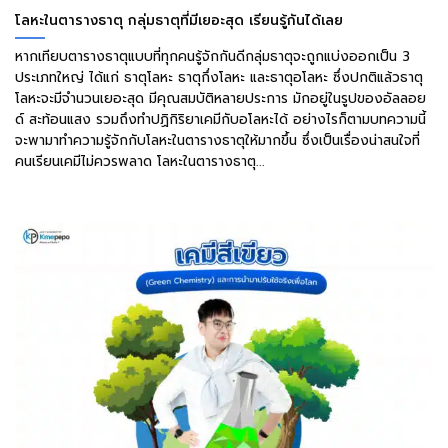
โลหะในตารางธาตุ กลุ่มธาตุที่มีเยอะสุด เรียนรู้กันได้เลย
หากเทียบตารางธาตุแบบที่ทุกคนรู้จักกันดีกลุ่มธาตุจะถูกแบ่งออกเป็น 3
ประเภทใหญ่ ได้แก่ ธาตุโลหะ ธาตุกึ่งโลหะ และธาตุอโลหะ ซึ่งปกติแล้วธาตุ
โลหะจะมีจำนวนเยอะสุด มีคุณสมบัติหลายประการ มักอยู่ในรูปของอัลลอย
ด์ สะท้อนแสง รวมถึงทำปฏิกิริยาเคมีกับอโลหะได้ อย่างไรก็ตามบทความนี้
จะพามาทำความรู้จักกับโลหะในตารางธาตุให้มากขึ้น ซึ่งเป็นเรื่องน่าสนใจที่
คนเรียนเคมีไม่ควรพลาด โลหะในตารางธาตุ...