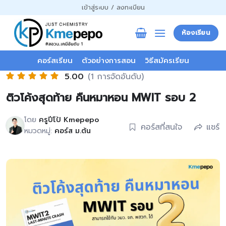
ข้าม
เข้าสู่ระบบ / ลงทะเบียน
ไป
ยัง
ห้องเรียน
เนื้อหา
คอร์สเรียน
ตัวอย่างการสอน
วิธีสมัครเรียน
5.00
(1 การจัดอันดับ)
ติวโค้งสุดท้าย คืนหมาหอน MWIT รอบ 2
โดย
ครูปีโป้ Kmepepo
คอร์สที่สนใจ
แชร์
หมวดหมู่:
คอร์ส ม.ต้น