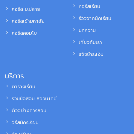
อุดรอยรั่วทุกจุดหลอก
เคลียร์ทุก Trick ที่หลอกในข้อสอบ
คอร์สเรียน
คอร์ส ม.ปลาย
เทคนิคทำข้อสอบฉบับ
สูตรลัดและการจับเวลาแบบสอบจริง
Kmepepo
รีวิวจากนักเรียน
คอร์สเข้ามหาลัย
เอกสาร PDF + เทปย้อนหลัง
ทบทวนได้ไม่จำกัด
บทความ
คอร์สคอมโบ
Mock Exam ฟรี 1 ชุด
ใช้สอบซ้อมก่อนสนามจริง
เกี่ยวกับเรา
ฟรีติวแยกพาร์ท ฟิสิกส์ + ชีวะ
ครบทุกเนื้อหาในคอร์สเดียว
แจ้งชำระเงิน
บริการ
ตารางเรียน
รวมข้อสอบ สอวน.เคมี
ตัวอย่างการสอน
วิธีสมัครเรียน