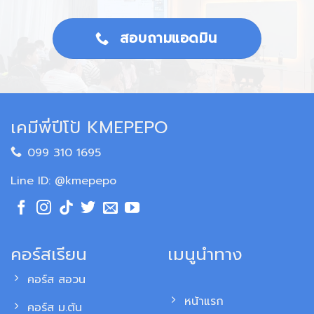
เสาร์ 8 พฤศจิกายน 2568 | เวลา 19:00–21:00 น. | ชีวะ
สอบถามแอดมิน
ค่าลงทะเบียน:
1,200 บาท / คน
(เรียนได้ทั้งสด + ดูย้อนหลังได้ไม่จำกัด)
รอบเรียน
เคมีพี่ปีโป้ KMEPEPO
วันที่
วิชา
เวลา
รูปแบบการเรียน
099 310 1695
เสาร์ 1 พ.ย. 68
เคมี
19:00–22:00
Zoom / VDO
Line ID: @kmepepo
อาทิตย์ 2 พ.ย. 68
ฟิสิกส์
19:00–21:00
Zoom / VDO
(Free)
เสาร์ 8 พ.ย. 68
ชีวะ
19:00–21:00
Zoom / VDO
จุดเด่นของคอร์สนี้
คอร์สเรียน
เมนูนำทาง
สิทธิพิเศษ
รายละเอียด
คอร์ส สอวน
วิเคราะห์ข้อสอบปีล่าสุด + จำลองสนาม
Wrap Up แนวข้อสอบจริง
จริง
หน้าแรก
คอร์ส ม.ต้น