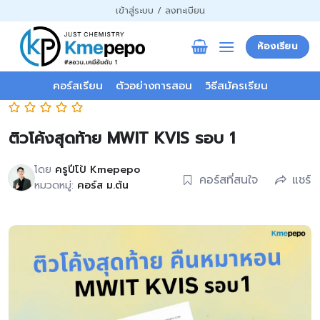
ข้าม
เข้าสู่ระบบ / ลงทะเบียน
ไป
ยัง
ห้องเรียน
เนื้อหา
คอร์สเรียน
ตัวอย่างการสอน
วิธีสมัครเรียน
ติวโค้งสุดท้าย MWIT KVIS รอบ 1
โดย
ครูปีโป้ Kmepepo
คอร์สที่สนใจ
แชร์
หมวดหมู่:
คอร์ส ม.ต้น