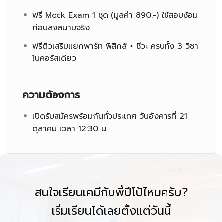
คอร์สติวเข้มก่อนสอบจริง กับพี่ปีโป้ Kmepepo และทีม
ฟรี Mock Exam 1 ชุด (มูลค่า 890.-) ใช้สอบซ้อม
ติวเตอร์สุดเทพ
ก่อนลงสนามจริง
รายละเอียดคอร์ส
ฟรีติวเสริมแยกพาร์ท ฟิสิกส์ + ชีวะ ครบทั้ง 3 วิชา
ชื่อคอร์ส:
MWIT KVIS รอบ 1 – ติวโค้งสุดท้าย คืนหมาหอน
ในคอร์สเดียว
ผู้สอน:
พี่ปีโป้ KMEPEPO (เคมี)
ความต้องการ
ครูนท์ BIONONT (ชีวะ)
เปิดรับสมัครพร้อมกันทั่วประเทศ วันอังคารที่ 21
ตุลาคม เวลา 12:30 น.
ครูเชียร์ CHEER UP (ฟิสิกส์)
รูปแบบการเรียน:
สดผ่าน Zoom หรือดูย้อนหลังผ่านเว็บไซต์
วันที่เรียน:
เสาร์ 1 พฤศจิกายน 2568 | เวลา 19:00–22:00 น. | เคมี
สนใจเรียนเคมีกับพี่ปีโป้ไหมครับ?
เริ่มเรียนได้เลยตั้งแต่วันนี้
อาทิตย์ 2 พฤศจิกายน 2568 | เวลา 19:00–21:00 น. | ฟิสิกส์
(Free)