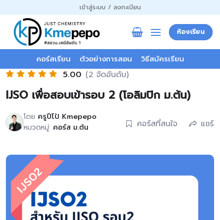
ข้าม
เข้าสู่ระบบ / ลงทะเบียน
ไป
ยัง
ห้องเรียน
เนื้อหา
คอร์สเรียน
ตัวอย่างการสอน
วิธีสมัครเรียน
5.00
(2 จัดอันดับ)
IJSO เพื่อสอบเข้ารอบ 2 (โอลิมปิก ม.ต้น)
โดย
ครูปีโป้ Kmepepo
คอร์สที่สนใจ
แชร์
หมวดหมู่:
คอร์ส ม.ต้น