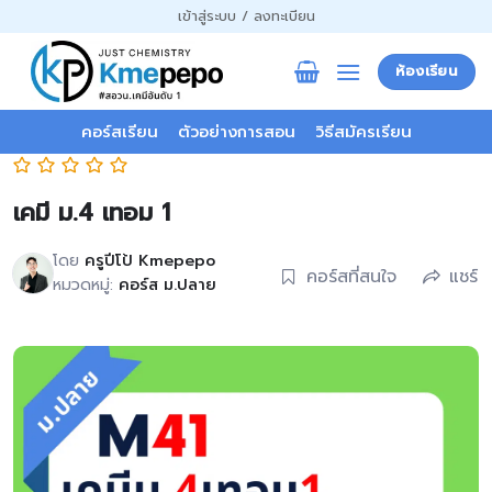
ข้าม
เข้าสู่ระบบ / ลงทะเบียน
ไป
ยัง
ห้องเรียน
เนื้อหา
คอร์สเรียน
ตัวอย่างการสอน
วิธีสมัครเรียน
เคมี ม.4 เทอม 1
โดย
ครูปีโป้ Kmepepo
คอร์สที่สนใจ
แชร์
หมวดหมู่:
คอร์ส ม.ปลาย