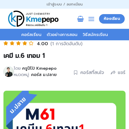
ข้าม
เข้าสู่ระบบ / ลงทะเบียน
ไป
ยัง
ห้องเรียน
เนื้อหา
คอร์สเรียน
ตัวอย่างการสอน
วิธีสมัครเรียน
4.00
(1 การจัดอันดับ)
เคมี ม.6 เทอม 1
โดย
ครูปีโป้ Kmepepo
คอร์สที่สนใจ
แชร์
หมวดหมู่:
คอร์ส ม.ปลาย