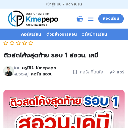
ข้าม
เข้าสู่ระบบ / ลงทะเบียน
ไป
ยัง
ห้องเรียน
เนื้อหา
คอร์สเรียน
ตัวอย่างการสอน
วิธีสมัครเรียน
ติวสดโค้งสุดท้าย รอบ 1 สอวน. เคมี
โดย
ครูปีโป้ Kmepepo
คอร์สที่สนใจ
แชร์
หมวดหมู่:
คอร์ส สอวน