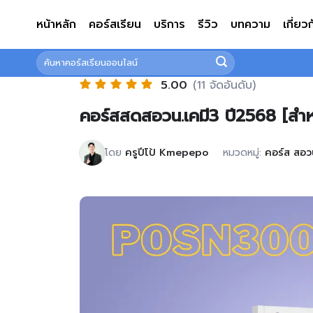
ข้าม
หน้าหลัก
คอร์สเรียน
บริการ
รีวิว
บทความ
เกี่ยว
ไป
ยัง
ค้นหา:
เนื้อหา
5.00
(11 จัดอันดับ)
คอร์สสดสอวน.เคมี3 ปี2568 [สำหร
โดย
ครูปีโป้ Kmepepo
หมวดหมู่:
คอร์ส สอว