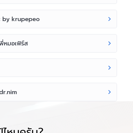
c by krupepeo
่หมอเฟิร์ส
dr.nim
โป้ไหมครับ?