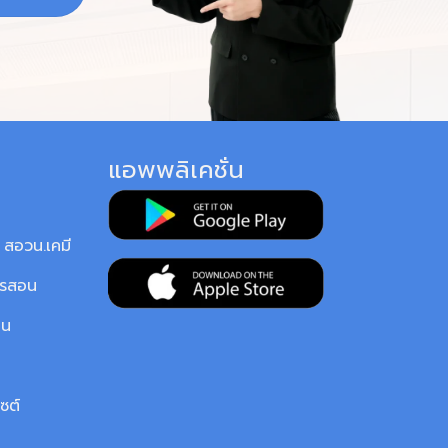
แอพพลิเคชั่น
สอวน.เคมี
ารสอน
ยน
ซต์