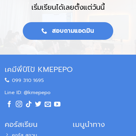
เริ่มเรียนได้เลยตั้งแต่วันนี้
สอบถามแอดมิน
เคมีพี่ปีโป้ KMEPEPO
099 310 1695
Line ID: @kmepepo
คอร์สเรียน
เมนูนำทาง
คอร์ส สอวน