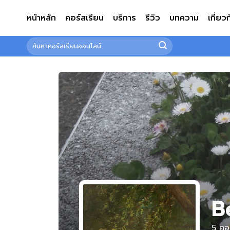
ข้าม
หน้าหลัก
คอร์สเรียน
บริการ
รีวิว
บทความ
เกี่ยว
ไป
ยัง
ค้นหา:
เนื้อหา
B
5
คอร