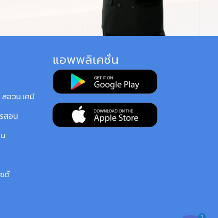
แอพพลิเคชั่น
สอวน.เคมี
ารสอน
ยน
ซต์
1