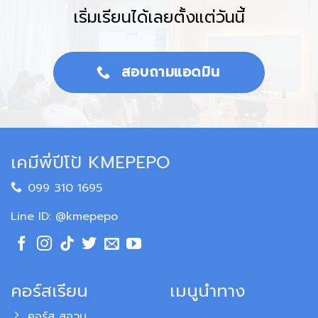
เริ่มเรียนได้เลยตั้งแต่วันนี้
สอบถามแอดมิน
เคมีพี่ปีโป้ KMEPEPO
099 310 1695
Line ID: @kmepepo
คอร์สเรียน
เมนูนำทาง
คอร์ส สอวน