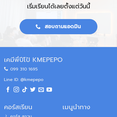
เริ่มเรียนได้เลยตั้งแต่วันนี้
สอบถามแอดมิน
เคมีพี่ปีโป้ KMEPEPO
099 310 1695
Line ID: @kmepepo
คอร์สเรียน
เมนูนำทาง
คอร์ส สอวน