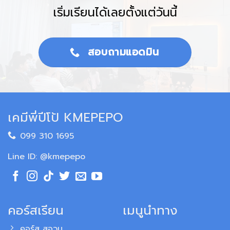
เริ่มเรียนได้เลยตั้งแต่วันนี้
สอบถามแอดมิน
เคมีพี่ปีโป้ KMEPEPO
099 310 1695
Line ID: @kmepepo
คอร์สเรียน
เมนูนำทาง
คอร์ส สอวน