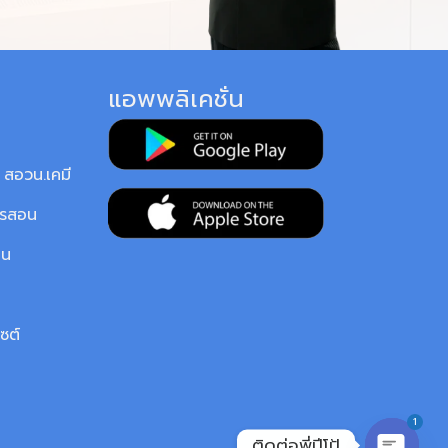
แอพพลิเคชั่น
สอวน.เคมี
ารสอน
ยน
ซต์
1
ติดต่อพี่ปีโป้