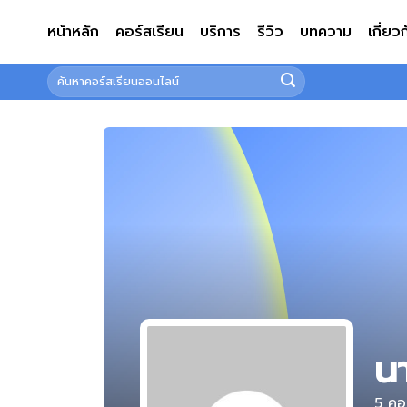
ข้าม
หน้าหลัก
คอร์สเรียน
บริการ
รีวิว
บทความ
เกี่ยว
ไป
ยัง
ค้นหา:
เนื้อหา
น
5
คอร