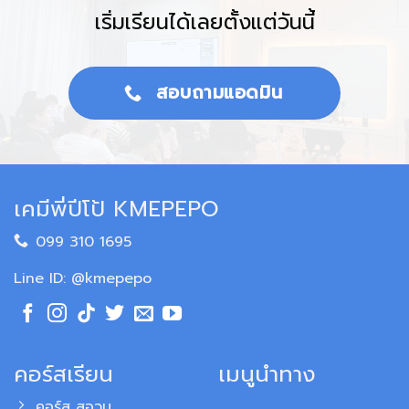
เริ่มเรียนได้เลยตั้งแต่วันนี้
สอบถามแอดมิน
เคมีพี่ปีโป้ KMEPEPO
099 310 1695
Line ID: @kmepepo
คอร์สเรียน
เมนูนำทาง
คอร์ส สอวน