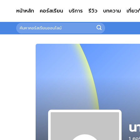
ข้าม
หน้าหลัก
คอร์สเรียน
บริการ
รีวิว
บทความ
เกี่ยว
ไป
ยัง
ค้นหา:
เนื้อหา
น
1
คอร์