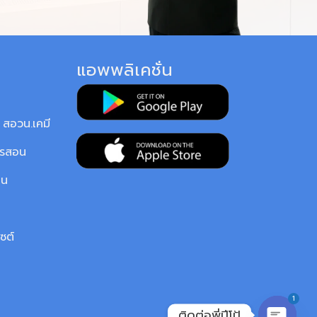
แอพพลิเคชั่น
สอวน.เคมี
ารสอน
ยน
ซต์
1
ติดต่อพี่ปีโป้