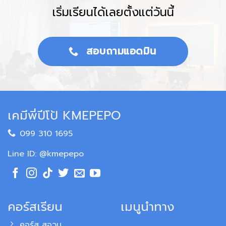
เริ่มเรียนได้เลยตั้งแต่วันนี้
สอบถามแอดมิน
เคมีพี่ปีโป้ KMEPEPO
099 310 1695
Line ID: @kmepepo
คอร์สเรียน
เมนูนำทาง
คอร์ส สอวน