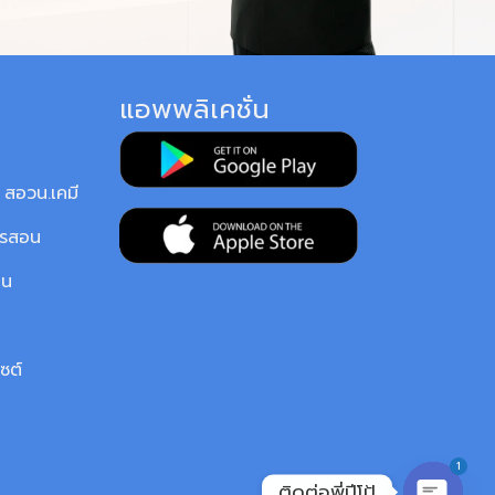
แอพพลิเคชั่น
สอวน.เคมี
ารสอน
ยน
ซต์
1
ติดต่อพี่ปีโป้