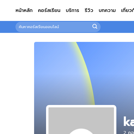
ข้าม
หน้าหลัก
คอร์สเรียน
บริการ
รีวิว
บทความ
เกี่ยว
ไป
ยัง
ค้นหา:
เนื้อหา
k
2
คอร