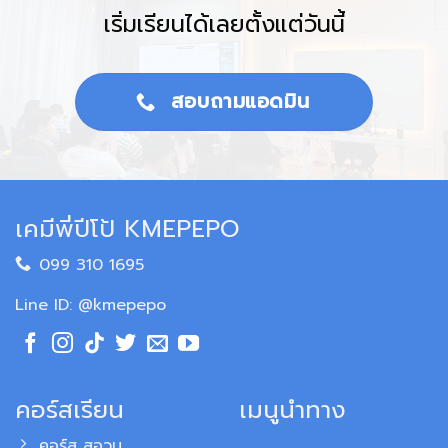
เริ่มเรียนได้เลยตั้งแต่วันนี้
สอบถามแอดมิน
เคมีพี่ปีโป้ KMEPEPO
099 310 1695
Line ID: @kmepepo
คอร์สเรียน
เมนูนำทาง
คอร์ส สอวน