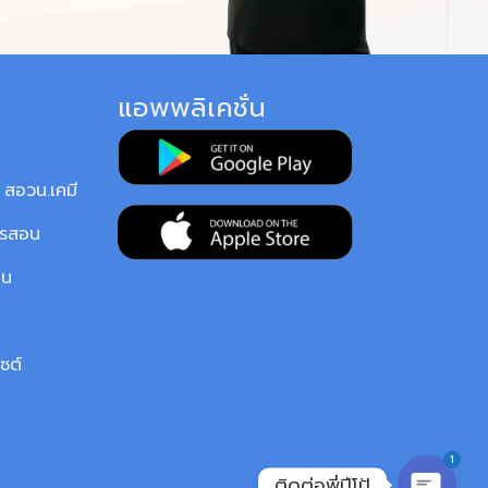
แอพพลิเคชั่น
สอวน.เคมี
ารสอน
ยน
ซต์
1
ติดต่อพี่ปีโป้