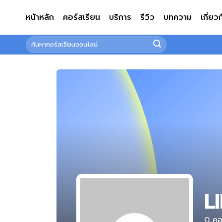
ข้าม
หน้าหลัก
คอร์สเรียน
บริการ
รีวิว
บทความ
เกี่ยว
ไป
ยัง
ค้นหา:
เนื้อหา
L
0
คอร