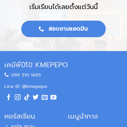
เริ่มเรียนได้เลยตั้งแต่วันนี้
สอบถามแอดมิน
เคมีพี่ปีโป้ KMEPEPO
099 310 1695
Line ID: @kmepepo
คอร์สเรียน
เมนูนำทาง
คอร์ส สอวน