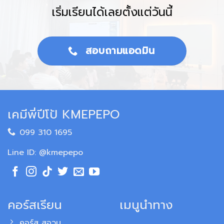
เริ่มเรียนได้เลยตั้งแต่วันนี้
สอบถามแอดมิน
เคมีพี่ปีโป้ KMEPEPO
099 310 1695
Line ID: @kmepepo
คอร์สเรียน
เมนูนำทาง
คอร์ส สอวน