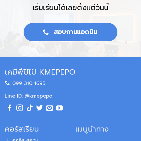
เริ่มเรียนได้เลยตั้งแต่วันนี้
สอบถามแอดมิน
เคมีพี่ปีโป้ KMEPEPO
099 310 1695
Line ID: @kmepepo
คอร์สเรียน
เมนูนำทาง
คอร์ส สอวน