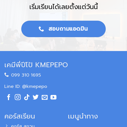
เริ่มเรียนได้เลยตั้งแต่วันนี้
สอบถามแอดมิน
เคมีพี่ปีโป้ KMEPEPO
099 310 1695
Line ID: @kmepepo
คอร์สเรียน
เมนูนำทาง
คอร์ส สอวน