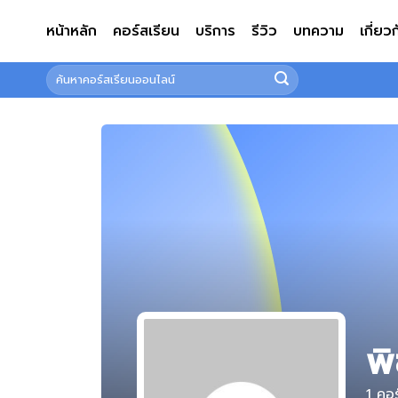
ข้าม
หน้าหลัก
คอร์สเรียน
บริการ
รีวิว
บทความ
เกี่ยว
ไป
ยัง
ค้นหา:
เนื้อหา
พิ
1
คอร์