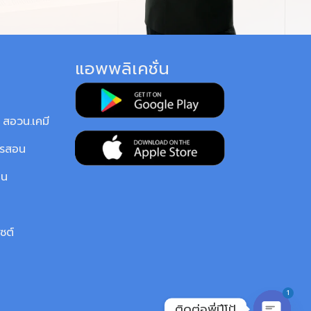
แอพพลิเคชั่น
สอวน.เคมี
ารสอน
ยน
ซต์
1
ติดต่อพี่ปีโป้