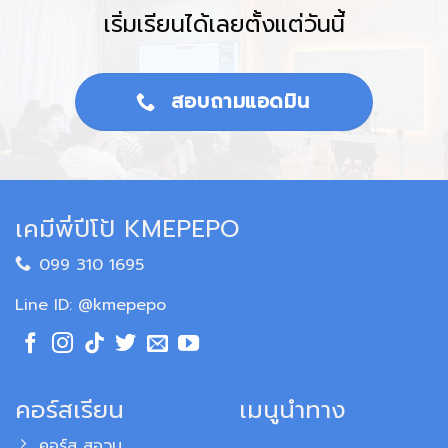
เริ่มเรียนได้เลยตั้งแต่วันนี้
สอบถามแอดมิน
เคมีพี่ปีโป้ KMEPEPO
099 310 1695
Line ID: @kmepepo
คอร์สเรียน
เมนูนำทาง
คอร์ส สอวน