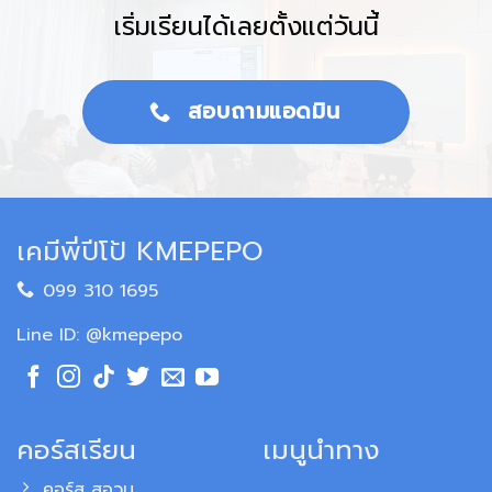
เริ่มเรียนได้เลยตั้งแต่วันนี้
สอบถามแอดมิน
เคมีพี่ปีโป้ KMEPEPO
099 310 1695
Line ID: @kmepepo
คอร์สเรียน
เมนูนำทาง
คอร์ส สอวน