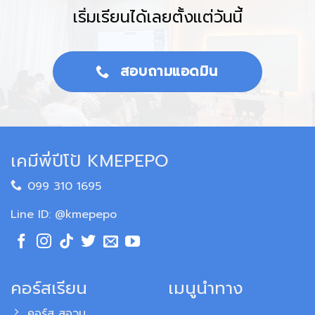
เริ่มเรียนได้เลยตั้งแต่วันนี้
สอบถามแอดมิน
เคมีพี่ปีโป้ KMEPEPO
099 310 1695
Line ID: @kmepepo
คอร์สเรียน
เมนูนำทาง
คอร์ส สอวน