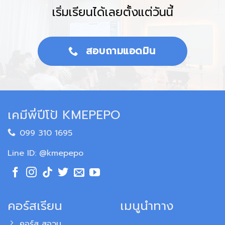
เริ่มเรียนได้เลยตั้งแต่วันนี้
สอบถามแอดมิน
เคมีพี่ปีโป้ KMEPEPO
099 310 1695
Line ID: @kmepepo
คอร์สเรียน
เมนูนำทาง
คอร์ส สอวน