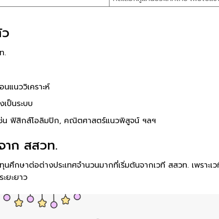
ัว
ท.
สอนแนววิเคราะห์
งเป็นระบบ
ช่น ฟิสิกส์โอลิมปิก, คณิตศาสตร์แนวพิสูจน์ ฯลฯ
นจาก สสวท.
ได้ทุนศึกษาต่อต่างประเทศจำนวนมากที่เริ่มต้นจากเวที สสวท. เพราะเวท
น์ระยะยาว