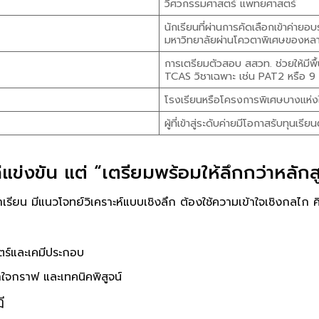
วิศวกรรมศาสตร์ แพทยศาสตร์
นักเรียนที่ผ่านการคัดเลือกเข้าค่ายอ
มหาวิทยาลัยผ่านโควตาพิเศษของหล
การเตรียมตัวสอบ สสวท. ช่วยให้มีพื
TCAS วิชาเฉพาะ เช่น PAT2 หรือ 9
โรงเรียนหรือโครงการพิเศษบางแห่ง
ผู้ที่เข้าสู่ระดับค่ายมีโอกาสรับทุน
่แข่งขัน แต่ “เตรียมพร้อมให้ลึกกว่าหลักส
น มีแนวโจทย์วิเคราะห์แบบเชิงลึก ต้องใช้ความเข้าใจเชิงกลไก คิด
าสตร์และเคมีประกอบ
ใจกราฟ และเทคนิคพิสูจน์
ี