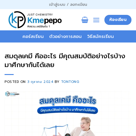
ข้าม
เข้าสู่ระบบ / ลงทะเบียน
ไป
ยัง
ห้องเรียน
เนื้อหา
คอร์สเรียน
ตัวอย่างการสอน
วิธีสมัครเรียน
สมดุลเคมี คืออะไร มีคุณสมบัติอย่างไรบ้าง
มาศึกษากันได้เลย
POSTED ON
3 ตุลาคม 2024
BY
TONTONG