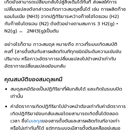
เกิดยังสามารถเปลี่ยนกลับไปสู่สิ่งเดิมได้ทันที ส่งผลให้การ
เปลี่ยนแปลงดังกล่าวจะเกิดภาวะสมดุลขึ้นได้ เช่น การผลิตก๊าซ
แอมโมเนีย (NH3) จากปฏิกิริยาระหว่างก๊าซไฮโดรเจน (H2)
กับก๊าซไนโตรเจน (N2) ดังตัวอย่างตามสมการ 3 H2(g) +
N2(g) ↔ 2NH3(g)เป็นต้น
อย่างไรก็ตาม ภาวะสมดุล หมายถึง ภาวะที่ระบบเกิดสมบัติ
คงที่ (สารตั้งต้นกับสารผลิตภัณฑ์ทุกชนิดมีระดับความเข้มข้น
ปริมาณ หรือภาวะอัตราการเปลี่ยนแปลงไปข้างหน้าเท่ากับ
อัตราการเปลี่ยนแปลงย้อนกลับ
คุณสมบัติของสมดุลเคมี
สมดุลเคมีต้องเป็นปฏิกิริยาที่ผันกลับได้ และเกิดในระบบปิด
เท่านั้น
ค่าอัตราการเกิดปฏิกิริยาไปข้างหน้าต้องเท่ากับค่าอัตราการ
เกิดปฏิกิริยาย้อนกลับเสมอโดยสามารถเกิดขึ้นได้ตลอด
เวลา ซึ่ง
โมเลกุล
ของสารตั้งต้นและสารผลิตภัณฑ์อาจเท่า
หรือไม่เท่ากันก็ได้ แต่ทุกระบบจะมีสารตั้งต้นเหลืออยู่เสมอ