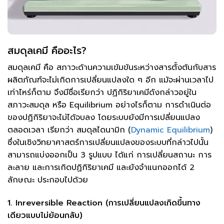
สมดุลเคมี คืออะไร?
สมดุลเคมี คือ สภาวะด้านความเข้มข้นระหว่างสารตั้งต้นกับสาร
ผลิตภัณฑ์จะไม่เกิดการเปลี่ยนแปลงใด ๆ อีก แม้จะผ่านเวลาไป
เท่าไหร่ก็ตาม จึงมีชื่อเรียกว่า ปฏิกิริยาเคมีดังกล่าวอยู่ใน
สภาวะสมดุล หรือ Equilibrium อย่างไรก็ตาม การดำเนินต่อ
ของปฏิกิริยาจะไม่ได้จบลง โดยระบบยังมีการเปลี่ยนแปลง
ตลอดเวลา เรียกว่า สมดุลไดนามิก (
Dynamic Equilibrium
)
ซึ่งในเชิงวิทยาศาสตร์การเปลี่ยนแปลงของระบบที่กล่าวไปนั้น
สามารถแบ่งออกเป็น 3 รูปแบบ ได้แก่ การเปลี่ยนสถานะ การ
ละลาย และการเกิดปฏิกิริยาเคมี และยังจำแนกออกได้ 2
ลักษณะ ประกอบไปด้วย
1. Inreversible Reaction (การเปลี่ยนแปลงเกิดขึ้นทาง
เดียวแบบไม่ย้อนกลับ)