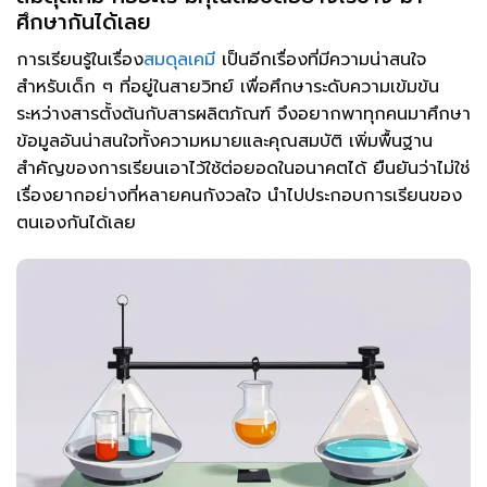
ศึกษากันได้เลย
การเรียนรู้ในเรื่อง
สมดุลเคมี
เป็นอีกเรื่องที่มีความน่าสนใจ
สำหรับเด็ก ๆ ที่อยู่ในสายวิทย์ เพื่อศึกษาระดับความเข้มข้น
ระหว่างสารตั้งต้นกับสารผลิตภัณฑ์ จึงอยากพาทุกคนมาศึกษา
ข้อมูลอันน่าสนใจทั้งความหมายและคุณสมบัติ เพิ่มพื้นฐาน
สำคัญของการเรียนเอาไว้ใช้ต่อยอดในอนาคตได้ ยืนยันว่าไม่ใช่
เรื่องยากอย่างที่หลายคนกังวลใจ นำไปประกอบการเรียนของ
ตนเองกันได้เลย