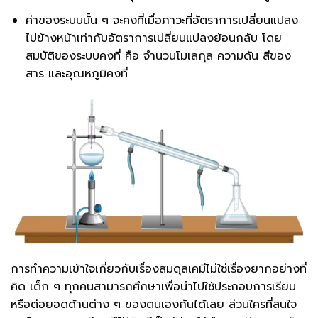
ค่าของระบบนั้น ๆ จะคงที่เมื่อภาวะที่อัตราการเปลี่ยนแปลง
ไปข้างหน้าเท่ากับอัตราการเปลี่ยนแปลงย้อนกลับ โดย
สมบัติของระบบคงที่ คือ จำนวนโมเลกุล ความดัน สีของ
สาร และอุณหภูมิคงที่
การทำความเข้าใจเกี่ยวกับเรื่องสมดุลเคมีไม่ใช่เรื่องยากอย่างที่
คิด เด็ก ๆ ทุกคนสามารถศึกษาเพื่อนำไปใช้ประกอบการเรียน
หรือต่อยอดด้านต่าง ๆ ของตนเองกันได้เลย ส่วนใครที่สนใจ