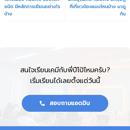
ชนิด มีหลักการเขียนอย่างไร
ที่เกี่ยวข้องแบบไหนบ้าง มาดู
บ้าง
กัน
สนใจเรียนเคมีกับพี่ปีโป้ไหมครับ?
เริ่มเรียนได้เลยตั้งแต่วันนี้
สอบถามแอดมิน