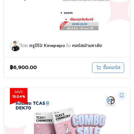
เคมี A-level สอบเข้ามหาวิทยาลัย (TCAS70)
70ชั่วโมง
โดย
ครูปีโป้ Kmepepo
ใน
คอร์สเข้ามหาลัย
฿
6,900.00
ซื้อคอร์ส
SAVE
13.04%