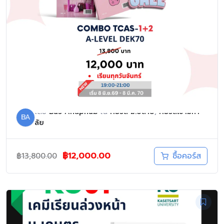
2
- COURSE BUNDLE
Combo TCAS เคมี A-Level + ตะลุยโจทย์
TCAS II เตรียมสอบเข้ามหาวิทยาลัย
โดย
Bas Anuphab
ใน
คอร์ส ม.ปลาย
,
คอร์สเข้ามหา
BA
ลัย
Original
Current
฿
12,000.00
ซื้อคอร์ส
฿
13,800.00
price
price
was:
is:
฿13,800.00.
฿12,000.00.