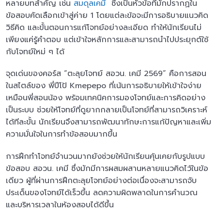
หลายบทสำคัญ เช่น
สมดุลเคมี
ซึ่งเป็นหัวข้อที่มักปรากฏใน
ข้อสอบคัดเลือกเข้าสู่ค่าย 1 โดยแต่ละข้อจะมีการอธิบายแนวคิด
วิธีคิด และขั้นตอนการแก้โจทย์อย่างละเอียด ทำให้นักเรียนไม่
เพียงแค่รู้คำตอบ แต่เข้าใจหลักการและสามารถนำไปประยุกต์ใช้
กับโจทย์ใหม่ ๆ ได้
จุดเด่นของคอร์ส “ตะลุยโจทย์ สอวน. เคมี 2569” คือการสอน
ในสไตล์ของ พี่ปีโป้ Kmepepo ที่เน้นการอธิบายให้เข้าใจง่าย
เหมือนพี่สอนน้อง พร้อมเทคนิคการมองโจทย์และการคิดอย่าง
เป็นระบบ ช่วยให้โจทย์ที่ดูยากกลายเป็นโจทย์ที่สามารถวิเคราะห์
ได้ทีละขั้น นักเรียนจึงสามารถพัฒนาทักษะการแก้ปัญหาและเพิ่ม
ความมั่นใจในการทำข้อสอบมากขึ้น
การฝึกทำโจทย์จำนวนมากยังช่วยให้นักเรียนคุ้นเคยกับรูปแบบ
ข้อสอบ สอวน. เคมี ซึ่งมักมีการผสมผสานหลายแนวคิดไว้ในข้อ
เดียว ผู้ที่ผ่านการฝึกตะลุยโจทย์อย่างต่อเนื่องจะสามารถจับ
ประเด็นของโจทย์ได้เร็วขึ้น ลดความผิดพลาดในการคำนวณ
และบริหารเวลาในห้องสอบได้ดีขึ้น