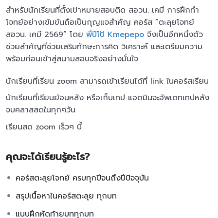
สำหรับนักเรียนที่ตั้งเป้าหมายสอบติด สอวน. เคมี การฝึกทำ
โจทย์อย่างเข้มข้นถือเป็นกุญแจสำคัญ คอร์ส “ตะลุยโจทย์
สอวน. เคมี 2569” โดย
พี่ปีโป้ Kmepepo
จึงเป็นอีกหนึ่งตัว
ช่วยสำคัญที่ช่วยเสริมทักษะการคิด วิเคราะห์ และเตรียมความ
พร้อมก่อนเข้าสู่สนามสอบจริงอย่างมั่นใจ
นักเรียนที่เรียน zoom สามารถเข้าเรียนได้ที่ link ในคอร์สเรียน
นักเรียนที่เรียนย้อนหลัง หรือเก็บเทป แอดมินจะอัพเดทเทปหลัง
จบคลาสสดในทุกๆวัน
เรียนสด zoom เร็วๆ นี้
คุณจะได้เรียนรู้อะไร?
คอร์สตะลุยโจทย์ ครบทุกปีจนถึงปีปัจจุบัน
สรุปเนื้อหาในคอร์สตะลุย ทุกบท
แบบฝึกหัดท้ายบททุกบท