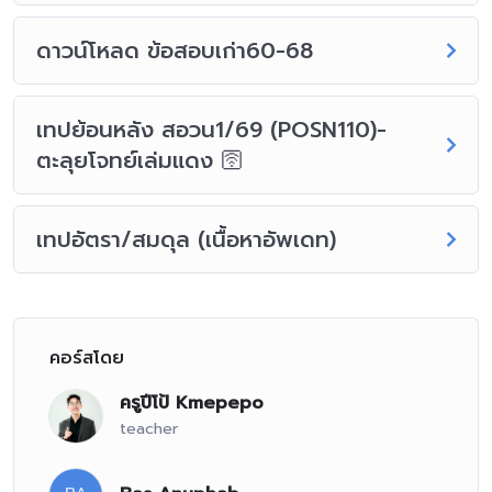
ดาวน์โหลด ข้อสอบเก่า60-68
เทปย้อนหลัง สอวน1/69 (POSN110)-
ตะลุยโจทย์เล่มแดง 🛜
เทปอัตรา/สมดุล (เนื้อหาอัพเดท)
คอร์สโดย
ครูปีโป้ Kmepepo
teacher