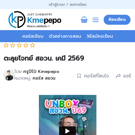
ข้าม
เข้าสู่ระบบ / ลงทะเบียน
ไป
ยัง
ห้องเรียน
เนื้อหา
คอร์สเรียน
ตัวอย่างการสอน
วิธีสมัครเรียน
ตะลุยโจทย์ สอวน. เคมี 2569
โดย
ครูปีโป้ Kmepepo
คอร์สที่สนใจ
แชร์
หมวดหมู่:
คอร์ส สอวน