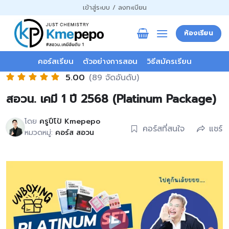
ข้าม
เข้าสู่ระบบ / ลงทะเบียน
ไป
ยัง
ห้องเรียน
เนื้อหา
คอร์สเรียน
ตัวอย่างการสอน
วิธีสมัครเรียน
5.00
(89 จัดอันดับ)
สอวน. เคมี 1 ปี 2568 (Platinum Package)
โดย
ครูปีโป้ Kmepepo
คอร์สที่สนใจ
แชร์
หมวดหมู่:
คอร์ส สอวน