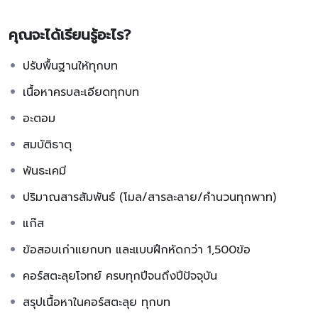
คุณจะได้เรียนรู้อะไร?
ปรับพื้นฐานให้ทุกบท
เนื้อหาครบละเอียดทุกบท
อะตอม
สมบัติธาตุ
พันธะเคมี
ปริมาณสารสัมพันธ์ (โมล/สารละลาย/คำนวนทุกพาท)
แก๊ส
ข้อสอบเก่าแยกบท และแบบฝึกหัดกว่า 1,500ข้อ
คอร์สตะลุยโจทย์ ครบทุกปีจนถึงปีปัจจุบัน
สรุปเนื้อหาในคอร์สตะลุย ทุกบท