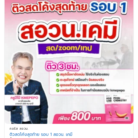
คอร์ส สอวน.
ติวสดโค้งสุดท้าย รอบ 1 สอวน. เคมี