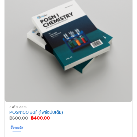
คอร์ส สอวน.
POSN100.pdf (ไฟล์ฉบับเต็ม)
Original
Current
฿
800.00
฿
400.00
price
price
was:
is:
ซื้อคอร์ส
฿800.00.
฿400.00.