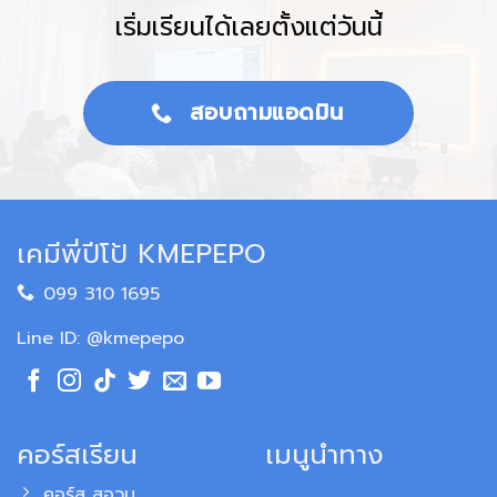
เริ่มเรียนได้เลยตั้งแต่วันนี้
สอบถามแอดมิน
เคมีพี่ปีโป้ KMEPEPO
099 310 1695
Line ID: @kmepepo
คอร์สเรียน
เมนูนำทาง
คอร์ส สอวน