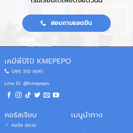
เริ่มเรียนได้เลยตั้งแต่วันนี้
สอบถามแอดมิน
เคมีพี่ปีโป้ KMEPEPO
099 310 1695
Line ID: @kmepepo
คอร์สเรียน
เมนูนำทาง
คอร์ส สอวน