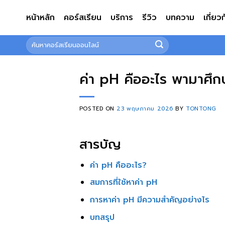
ข้าม
หน้าหลัก
คอร์สเรียน
บริการ
รีวิว
บทความ
เกี่ยว
ไป
ยัง
ค้นหา:
เนื้อหา
ค่า pH คืออะไร พามาศึ
POSTED ON
23 พฤษภาคม 2026
BY
TONTONG
สารบัญ
ค่า pH คืออะไร?
สมการที่ใช้หาค่า pH
การหาค่า pH มีความสำคัญอย่างไร
บทสรุป