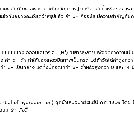
้นเคยกันดีโดยเฉพาะเวลาต้องวัดมาตรฐานเกี่ยวกับน้ำหรือของเหลวต
นใจกันอย่างละเอียดว่าสรุปแล้ว ค่า pH คืออะไร มีความสำคัญกับกา
+
ามเข้มข้นของไอออนไฮโดรเจน (H
) ในสารละลาย เพื่อวัดค่าความเป
ถึง ค่า pH ต่ำ ทำให้ของเหลวมีสภาพเป็นกรด แต่ถ้าวัดได้ค่าสูงกว่
ับ ค่า pH เป็นกลาง แต่ทั้งนี้กรณีที่ค่า pH ต่ำหรือสูงกว่า 0 และ 1
ential of hydrogen ion) ถูกนำเสนอมาตั้งแต่ปี ค.ศ. 1909 โดย โซ
นมาร์ก ดังนี้