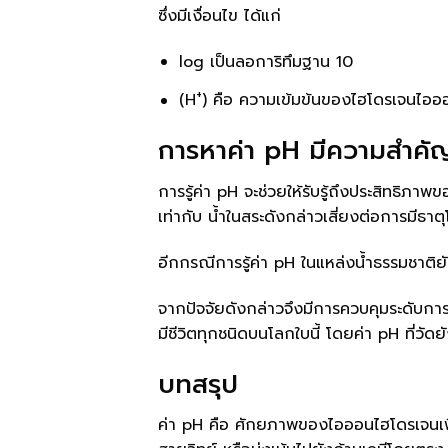
ซึ่งมีเงื่อนไข ได้แก่
log เป็นลอการิทึมฐาน 10
+
(H
) คือ ความเข้มข้นของไฮโดรเจนไอออ
การหาค่า pH มีความสำคั
การรู้ค่า pH จะช่วยให้รับรู้ถึงประสิทธิภ
เท่ากับ น้ำในสระดังกล่าวเสี่ยงต่อการมีธา
อีกกรณีการรู้ค่า pH ในแหล่งน้ำธรรมชาติยั
จากปัจจัยดังกล่าวจึงมีการควบคุมระดับการใ
มีชีวิตทุกชนิดบนโลกใบนี้ โดยค่า pH ที่วัด
บทสรุป
ค่า pH คือ ศักยภาพของไอออนไฮโดรเจนเพื่อ