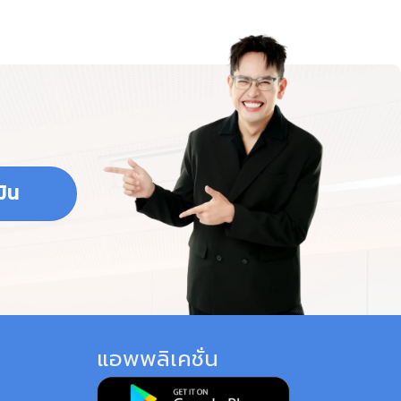
ิน
แอพพลิเคชั่น