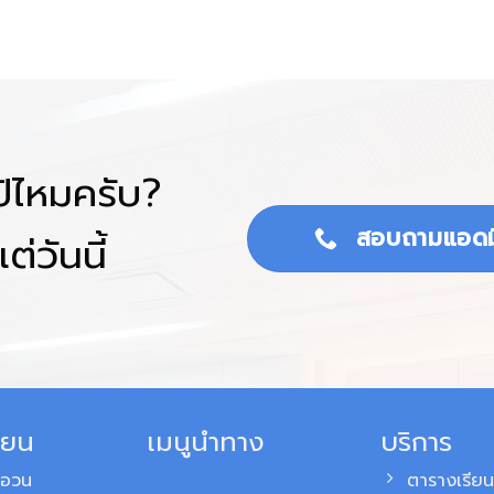
โป้ไหมครับ?
สอบถามแอดม
ต่วันนี้
ียน
เมนูนำทาง
บริการ
สอวน
ตารางเรียน