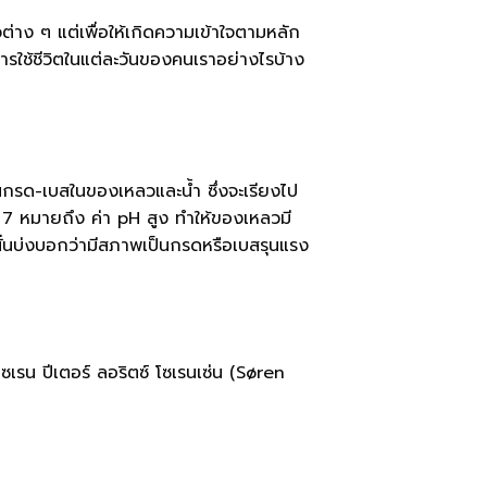
่าง ๆ แต่เพื่อให้เกิดความเข้าใจตามหลัก
รใช้ชีวิตในแต่ละวันของคนเราอย่างไรบ้าง
็นกรด-เบสในของเหลวและน้ำ ซึ่งจะเรียงไป
า 7 หมายถึง ค่า pH สูง ทำให้ของเหลวมี
4 นั่นบ่งบอกว่ามีสภาพเป็นกรดหรือเบสรุนแรง
เรน ปีเตอร์ ลอริตซ์ โซเรนเซ่น (Søren