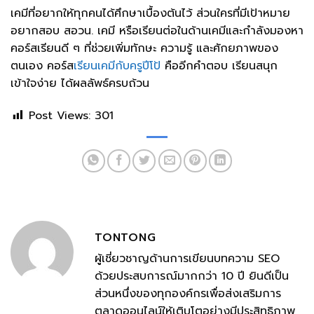
เคมีที่อยากให้ทุกคนได้ศึกษาเบื้องต้นไว้ ส่วนใครที่มีเป้าหมาย
อยากสอบ สอวน. เคมี หรือเรียนต่อในด้านเคมีและกำลังมองหา
คอร์สเรียนดี ๆ ที่ช่วยเพิ่มทักษะ ความรู้ และศักยภาพของ
ตนเอง คอร์ส
เรียนเคมีกับครูปีโป้
คืออีกคำตอบ เรียนสนุก
เข้าใจง่าย ได้ผลลัพธ์ครบถ้วน
Post Views:
301
TONTONG
ผู้เชี่ยวชาญด้านการเขียนบทความ SEO
ด้วยประสบการณ์มากกว่า 10 ปี ยินดีเป็น
ส่วนหนึ่งของทุกองค์กรเพื่อส่งเสริมการ
ตลาดออนไลน์ให้เติบโตอย่างมีประสิทธิภาพ