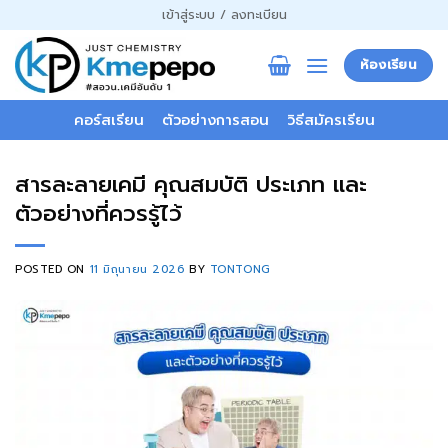
ข้าม
เข้าสู่ระบบ / ลงทะเบียน
ไป
ยัง
ห้องเรียน
เนื้อหา
คอร์สเรียน
ตัวอย่างการสอน
วิธีสมัครเรียน
สารละลายเคมี คุณสมบัติ ประเภท และ
ตัวอย่างที่ควรรู้ไว้
POSTED ON
11 มิถุนายน 2026
BY
TONTONG