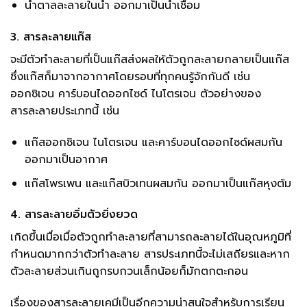
น้ำตาลละลายในน้ำ ออกมาเป็นน้ำเชื่อม
3. สารละลายแก๊ส
จะมีตัวทำละลายที่เป็นแก๊สส่งผลให้ตัวถูกละลายกลายเป็นแก๊ส
ซึ่งแก๊สก็มาจากอากาศโดยรอบที่ทุกคนรู้จักกันดี เช่น
ออกซิเจน คาร์บอนไดออกไซด์ ไนโตรเจน ตัวอย่างของ
สารละลายประเภทนี้ เช่น
แก๊สออกซิเจน ไนโตรเจน และคาร์บอนไดออกไซด์ผสมกัน
ออกมาเป็นอากาศ
แก๊สโพรเพน และแก๊สบิวเทนผสมกัน ออกมาเป็นแก๊สหุงต้ม
4. สารละลายอิ่มตัวยิ่งยวด
เกิดขึ้นเมื่อเมื่อตัวถูกทำละลายที่สามารถละลายได้ในอุณหภูมิที่
กำหนดมากกว่าตัวทำละลาย สารประเภทนี้จะไม่เสถียรและหาก
ตัวละลายส่วนเกินถูกรบกวนเล็กน้อยก็มักตกตะกอน
เรื่องของสารละลายเคมีเป็นอีกความน่าสนใจสำหรับการเรียน