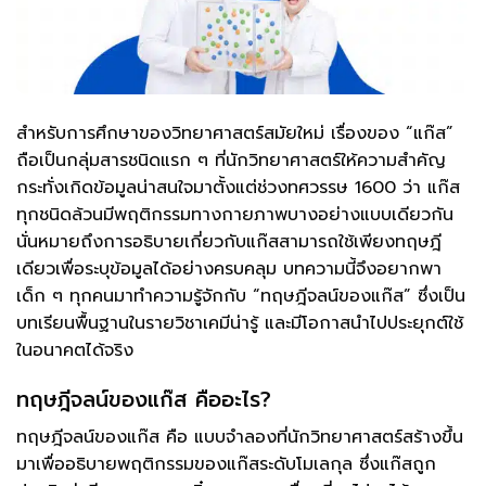
สำหรับการศึกษาของวิทยาศาสตร์สมัยใหม่ เรื่องของ “แก๊ส”
ถือเป็นกลุ่มสารชนิดแรก ๆ ที่นักวิทยาศาสตร์ให้ความสำคัญ
กระทั่งเกิดข้อมูลน่าสนใจมาตั้งแต่ช่วงทศวรรษ 1600 ว่า แก๊ส
ทุกชนิดล้วนมีพฤติกรรมทางกายภาพบางอย่างแบบเดียวกัน
นั่นหมายถึงการอธิบายเกี่ยวกับแก๊สสามารถใช้เพียงทฤษฎี
เดียวเพื่อระบุข้อมูลได้อย่างครบคลุม บทความนี้จึงอยากพา
เด็ก ๆ ทุกคนมาทำความรู้จักกับ “ทฤษฎีจลน์ของแก๊ส” ซึ่งเป็น
บทเรียนพื้นฐานในรายวิชาเคมีน่ารู้ และมีโอกาสนำไปประยุกต์ใช้
ในอนาคตได้จริง
ทฤษฎีจลน์ของแก๊ส คืออะไร?
ทฤษฎีจลน์ของแก๊ส คือ แบบจำลองที่นักวิทยาศาสตร์สร้างขึ้น
มาเพื่ออธิบายพฤติกรรมของแก๊สระดับโมเลกุล ซึ่งแก๊สถูก