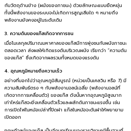
กับวัตถุด้านข้าง (ผนังของภาชนะ) ด้วยลักษณะแบบยืดหยุ่น
ทั้งนี้พลังงานของระบบจะไม่เกิดการสูญเสียใด ๆ หมายถึง
พลังงานยังคงอยู่ในระดับเดิม
3. ความดันของแก๊สเกิดจากการชน
เมื่อโมเลกุลปริมาณมหาศาลของแก๊สมีการพุ่งชนกับผนังภาชนะ
ตลอดเวลา ส่งผลให้เกิดแรงดันบริเวณผนัง เรียกว่า “ความดัน
ของแก๊ส” ซึ่งเกิดจากผลรวมทั้งหมดของแรงดัน
4. อุณหภูมิหมายถึงความเร็ว
อย่างที่บอกไปว่าอุณหภูมิสัมบูรณ์ (หน่วยเป็นเคลวิน หรือ
T
) มี
ความสัมพันธ์ตรง ๆ กับพลังงานจลน์เฉลี่ย (พลังงานจลน์ที่
เกิดจากการเคลื่อนตัว) ของแก๊ส ดังนั้นหากอุณหภูมิสูงมาก
เท่าไหร่แก๊สจะยิ่งเคลื่อนตัวเร็วและผลักดันภาชนะแรงขึ้น เช่น
การเปิดไฟในหม้อเปล่าที่ปิดฝา แก๊สในหม้อจะดันฝาให้พยายาม
เปิดออก
ทฤษฎีจลน์ของแก๊ส เป็นอีกบทเรียนของรายวิชาเคมีพื้นฐานที่