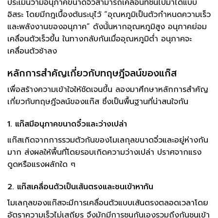
ประเมินว่ามีอนุภาคขนาดจิ๋วสามารถเคลื่อนที่ชนไปมาได้แบบ
อิสระ โดยมีกฎเบื้องต้นระบุไว้ “อุณหภูมิเป็นตัวกำหนดความเร็ว
และพลังงานของอนุภาค” ดังนั้นหากอุณหภูมิสูง อนุภาคย่อม
เคลื่อนตัวเร็วขึ้น ในทางกลับกันเมื่ออุณหภูมิต่ำ อนุภาคจะ
เคลื่อนตัวช้าลง
หลักการสำคัญเกี่ยวกับทฤษฎีจลน์ของแก๊ส
เพื่อสร้างความเข้าใจให้ชัดเจนขึ้น ลองมาศึกษาหลักการสำคัญ
เกี่ยวกับทฤษฎีจลน์ของแก๊ส ซึ่งเป็นพื้นฐานที่น่าสนใจกัน
1. แก๊สมีอนุภาคขนาดจิ๋วและว่างเปล่า
แก๊สเกิดจากการรวมตัวกันของโมเลกุลขนาดจิ๋วและอยู่ห่างกัน
มาก ส่งผลให้พื้นที่โดยรอบเกิดความว่างเปล่า ปราศจากแรง
ดูดหรือแรงผลักใด ๆ
2. แก๊สเคลื่อนตัวเป็นเส้นตรงและชนเข้าหากัน
โมเลกุลของแก๊สจะมีการเคลื่อนตัวแบบเส้นตรงตลอดเวลาโดย
อัตราความเร็วไม่เสถียร จึงมักมีการชนกันเองรวมถึงกันชนเข้า