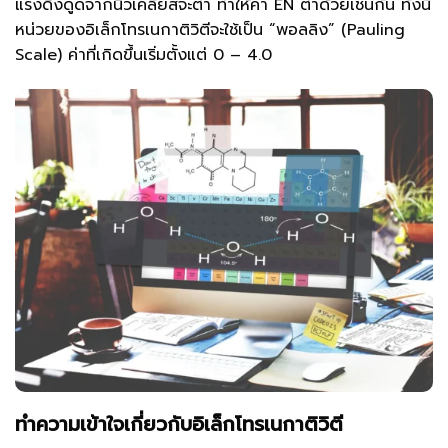
แรงดึงดูดจากนิวเคลียสจะต่ำ ทำให้ค่า EN ต่ำด้วยเช่นกัน ทั้งนี้
หน่วยของอิเล็กโทรเนกาติวิตีจะใช้เป็น “พอลลิง” (Pauling
Scale) ค่าที่เกิดขึ้นเริ่มตั้งแต่ 0 – 4.0
ทำความเข้าใจเกี่ยวกับอิเล็กโทรเนกาติวิตี