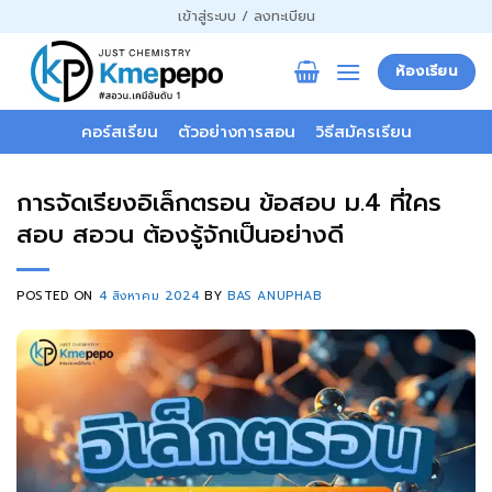
ข้าม
เข้าสู่ระบบ / ลงทะเบียน
ไป
ยัง
ห้องเรียน
เนื้อหา
คอร์สเรียน
ตัวอย่างการสอน
วิธีสมัครเรียน
การจัดเรียงอิเล็กตรอน ข้อสอบ ม.4 ที่ใคร
สอบ สอวน ต้องรู้จักเป็นอย่างดี
POSTED ON
4 สิงหาคม 2024
BY
BAS ANUPHAB