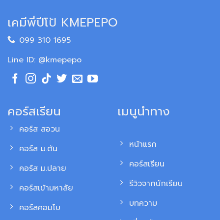
เคมีพี่ปีโป้ KMEPEPO
099 310 1695
Line ID: @kmepepo
คอร์สเรียน
เมนูนำทาง
คอร์ส สอวน
หน้าแรก
คอร์ส ม.ต้น
คอร์สเรียน
คอร์ส ม.ปลาย
รีวิวจากนักเรียน
คอร์สเข้ามหาลัย
บทความ
คอร์สคอมโบ