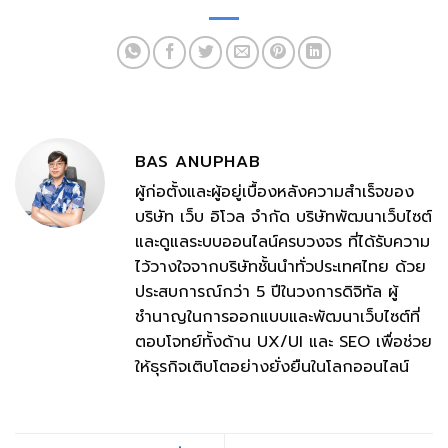
BAS ANUPHAB
ผู้ก่อตั้งและผู้อยู่เบื้องหลังความสำเร็จของ
บริษัท เว็บ อิโวล จำกัด บริษัทพัฒนาเว็บไซต์
และดูแลระบบออนไลน์ครบวงจร ที่ได้รับความ
ไว้วางใจจากบริษัทชั้นนำทั่วประเทศไทย ด้วย
ประสบการณ์กว่า 5 ปีในวงการดิจิทัล ผู้
ชำนาญในการออกแบบและพัฒนาเว็บไซต์ที่
ตอบโจทย์ทั้งด้าน UX/UI และ SEO เพื่อช่วย
ให้ธุรกิจเติบโตอย่างยั่งยืนในโลกออนไลน์